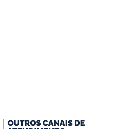
SALA DE CULTURA
LEILA DINIZ
REVISTA O PRELO
OUTROS CANAIS DE